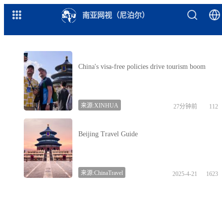
南亚网视（尼泊尔）
China's visa-free policies drive tourism boom
来源:XINHUA
27分钟前
112
Beijing Travel Guide
来源:ChinaTravel
2025-4-21
1623